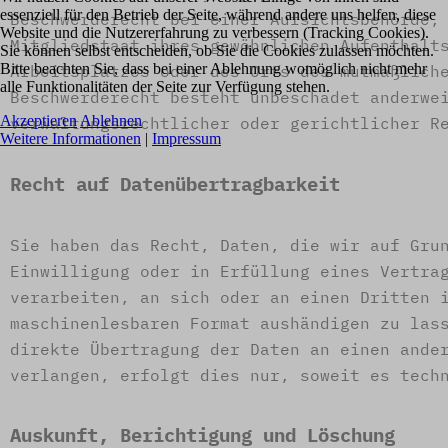
essenziell für den Betrieb der Seite, während andere uns helfen, diese
Beschwerderecht bei einer Aufsichtsbehörde,
Website und die Nutzererfahrung zu verbessern (Tracking Cookies).
Mitgliedstaat ihres gewöhnlichen Aufenthalt
Sie können selbst entscheiden, ob Sie die Cookies zulassen möchten.
Bitte beachten Sie, dass bei einer Ablehnung womöglich nicht mehr
Arbeitsplatzes oder des Orts des mutmaßlich
alle Funktionalitäten der Seite zur Verfügung stehen.
Beschwerderecht besteht unbeschadet anderwe
Akzeptieren
Ablehnen
verwaltungsrechtlicher oder gerichtlicher R
Weitere Informationen
|
Impressum
Recht auf Daten­übertrag­barkeit
Sie haben das Recht, Daten, die wir auf Gru
Einwilligung oder in Erfüllung eines Vertra
verarbeiten, an sich oder an einen Dritten 
maschinenlesbaren Format aushändigen zu las
direkte Übertragung der Daten an einen ande
verlangen, erfolgt dies nur, soweit es tech
Auskunft, Berichtigung und Löschung