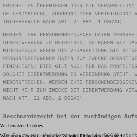
FREIHEITEN ÜBERWIEGEN ODER DIE VERARBEITUNG
GELTENDMACHUNG, AUSÜBUNG ODER VERTEIDIGUNG 
(WIDERSPRUCH NACH ART. 21 ABS. 1 DSGVO).
WERDEN IHRE PERSONENBEZOGENEN DATEN VERARBE
DIREKTWERBUNG ZU BETREIBEN, SO HABEN SIE DA
WIDERSPRUCH GEGEN DIE VERARBEITUNG SIE BETR
PERSONENBEZOGENER DATEN ZUM ZWECKE DERARTIG
EINZULEGEN; DIES GILT AUCH FÜR DAS PROFILIN
SOLCHER DIREKTWERBUNG IN VERBINDUNG STEHT. 
WIDERSPRECHEN, WERDEN IHRE PERSONENBEZOGENE
NICHT MEHR ZUM ZWECKE DER DIREKTWERBUNG VER
NACH ART. 21 ABS. 2 DSGVO).
Beschwerde­recht bei der zuständigen Aufs
Wir benutzen Cookies
Im Falle von Verstößen gegen die DSGVO steh
Wir nutzen Cookies auf unserer Website. Einige von ihnen sind